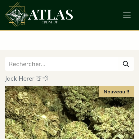
Jack Herer 🍑💨
Nouveau ‼️