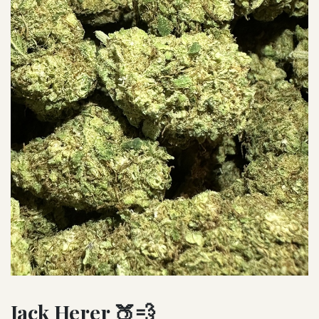
Jack Herer 🍑💨